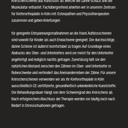
Knirscherschiene) aus Kunststoff an, welche die Zähne schützt und die
Muskulatur entlastet. Fachübergreifend arbeiten wir in unserem Zentrum
für Kieferorthopädie in Köln mit Osteopathen und Physiotherapeuten
zusammen und geben Anleitungen
für geeignete Entspannungsmaßnahmen an die Hand. Aufbissschienen
sind sowohl für Kinder als auch Erwachsene geeignet. Die durchsichtige,
dünne Schiene ist äußerst komfortabel zu tragen. Auf Grundlage eines
Abdrucks des Ober- und Unterkiefers wird sie meist für den Unterkiefer
angefertigt und lediglich nachts getragen. Zuverlässig hält sie den
natürlichen Abstand zwischen den Zähnen im Ober- und Unterkiefer in
Ruheschwebe und verhindert das Aneinanderreiben der Zähne. Für unsere
Knirscherschienen verwenden wir als Ihr Kieferorthopäde in Köln
ausschließlich CE-zertifizierte, gesundheitlich unbedenkliche Kunststoffe.
Die Behandlungsdauer hängt von dem Schweregrad des Knirschens ab.
Nach erfolgreichem Abschluss der Therapie werden sie häufig noch nach
Bedarf in Stresssituationen getragen.