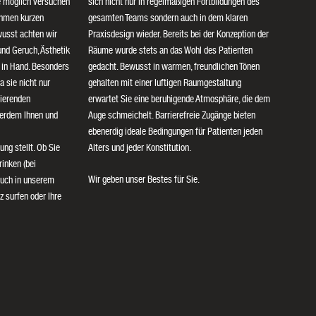
e möglich versuchen
sich nicht nur in regelmäßigen Fortbildungen des
ehmen kurzen
gesamten Teams sondern auch in dem klaren
usst achten wir
Praxisdesign wieder. Bereits bei der Konzeption der
nd Geruch, Ästhetik
Räume wurde stets an das Wohl des Patienten
 in Hand. Besonders
gedacht. Bewusst in warmen, freundlichen Tönen
a sie nicht nur
gehalten mit einer luftigen Raumgestaltung
nierenden
erwartet Sie eine beruhigende Atmosphäre, die dem
ßerdem Ihnen und
Auge schmeichelt. Barrierefreie Zugänge bieten
ebenerdig ideale Bedingungen für Patienten jeden
ng stellt. Ob Sie
Alters und jeder Konstitution.
rinken (bei
Wir geben unser Bestes für Sie.
uch in unserem
z surfen oder Ihre