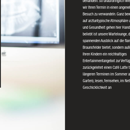
behandeln. So unaufdringlich wi
wir Ihren Termin in einen angen
Besuch zu verwandeln. Ganz bew
auf arztuntypische Atmosphäre u
und Gesundheit gehen hier Hand
beliebt ist unsere Wartelounge, d
spannenden Ausblick auf die fla
Braunsfelder bietet, sondern au
Ihren Kindern ein reichhaltiges
Entertainmentangebot zur Verfügu
zurückgelehnt einen Café Latte t
längeren Terminen im Sommer a
Garten), lesen, fernsehen, im Net
Geschicklichkeit an